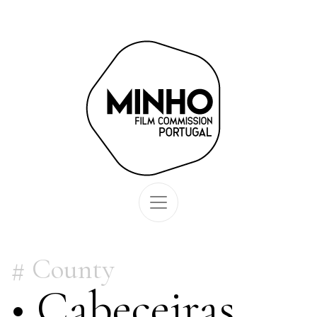
County
• Cabeceiras