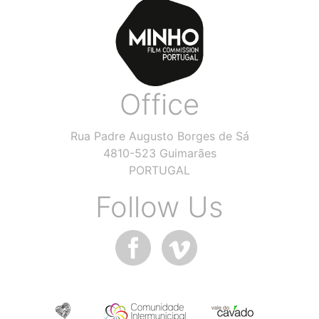
Office
Rua Padre Augusto Borges de Sá
4810-523 Guimarães
PORTUGAL
Follow Us